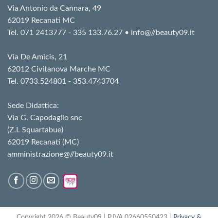
Via Antonio da Cannara, 49
62019 Recanati MC
Tel. 071 2413777 - 335 133.76.27 • info@//beauty09.it
Via De Amicis, 21
62012 Civitanova Marche MC
Tel. 0733.524801 - 353.4743704
Sede Didattica:
Via G. Capodaglio snc
(Z.I. Squartabue)
62019 Recanati (MC)
amministrazione@//beauty09.it
Copyright 2026 © Beauty09 | P.IVA 02660550423 |
Privacy &