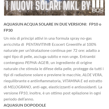
AQUASUN ACQUA SOLARE IN DUE VERSIONI: FP10 o
FP30
Un mix di principi attivi in una formula spray no-gas
arricchita di PENTAVITIN® Ecocert Greenlife al 100%
naturale per un’idratazione continua per 72 ore: adatto a
ogni tipo di pelle, asciuga subito e non unge. Entrambi
contengono
PEPHA-AGE®
, un ingrediente di origine
naturale che stimola le difese della pelle, protegge da tutti i
tipi di radiazione solare e previene le macchie,
ALOE VERA
,
riequilibrante e antiinfiammatoria,
VITAMINA E
ed estratto
di
MELOGRANO
, anti-age, elasticizzanti e antiossidanti. La
versione
FP10
, inoltre, è un ottimo post epilazione in ogni
periodo dell’anno.
AQUASUN DOPODOLE