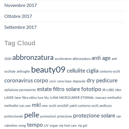
Novembre 2017
Ottobre 2017
Settembre 2017
Tag Cloud
abbronzatura
anti age
2020
acceleratore abbronzatura
anti
beauty09
cellulite
ciglia
occhiaie
antirughe
contorno occhi
coronavirus
corpo
dry pedicure
corsi
corso base
doposole
estate
filtro solare
fototipo
epilazione permanente
IB-LABS
idee
LASER
laser fibra ottica
luce blu
LUNA MICROCARE® ETERNAL
mascara
methodist
mkl
methodist sun care
new
occhi sensibili
patch contorno occhi
pedicure
pelle
protezione solare
professionale
promozioni
protezione
san
tempo
valentino
smog
UV
vegan
vip foot care
vip gel