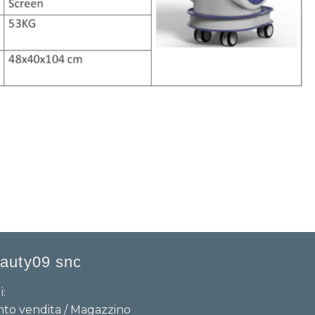
auty09 snc
i:
to vendita / Magazzino